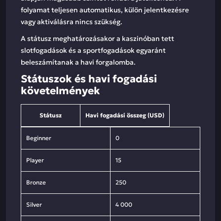
folyamat teljesen automatikus, külön jelentkezésre
vagy aktiválásra nincs szükség.
A státusz meghatározásakor a kaszinóban tett
slotfogadások és a sportfogadások egyaránt
beleszámítanak a havi forgalomba.
Státuszok és havi fogadási
követelmények
Státusz
Havi fogadási összeg (USD)
Beginner
0
Player
15
Bronze
250
Silver
4 000