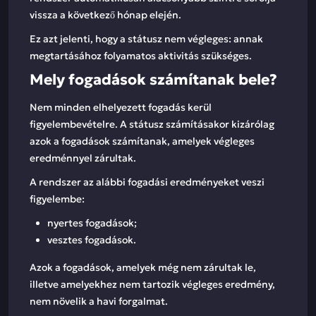
vissza a következő hónap elején.
Ez azt jelenti, hogy a státusz nem végleges: annak
megtartásához folyamatos aktivitás szükséges.
Mely fogadások számítanak bele?
Nem minden elhelyezett fogadás kerül
figyelembevételre. A státusz számításakor kizárólag
azok a fogadások számítanak, amelyek végleges
eredménnyel zárultak.
A rendszer az alábbi fogadási eredményeket veszi
figyelembe:
nyertes fogadások;
vesztes fogadások.
Azok a fogadások, amelyek még nem zárultak le,
illetve amelyekhez nem tartozik végleges eredmény,
nem növelik a havi forgalmat.