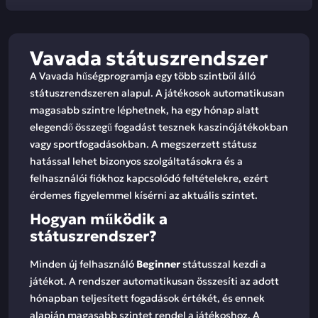
Vavada státuszrendszer
A Vavada hűségprogramja egy több szintből álló
státuszrendszeren alapul. A játékosok automatikusan
magasabb szintre léphetnek, ha egy hónap alatt
elegendő összegű fogadást tesznek kaszinójátékokban
vagy sportfogadásokban. A megszerzett státusz
hatással lehet bizonyos szolgáltatásokra és a
felhasználói fiókhoz kapcsolódó feltételekre, ezért
érdemes figyelemmel kísérni az aktuális szintet.
Hogyan működik a
státuszrendszer?
Minden új felhasználó
Beginner
státusszal kezdi a
játékot. A rendszer automatikusan összesíti az adott
hónapban teljesített fogadások értékét, és ennek
alapján magasabb szintet rendel a játékoshoz. A