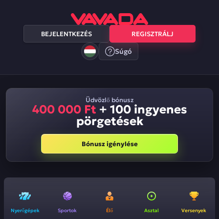
BEJELENTKEZÉS
REGISZTRÁLJ
Súgó
Üdvözlő bónusz
400 000 Ft
+ 100 ingyenes
pörgetések
Bónusz igénylése
Nyerőgépek
Sportok
Élő
Asztal
Versenyek