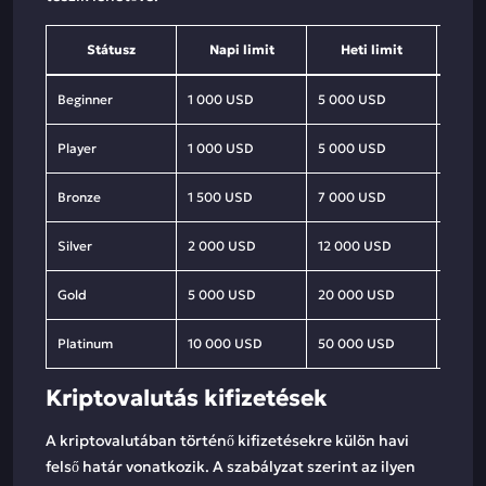
Státusz
Napi limit
Heti limit
Ha
Beginner
1 000 USD
5 000 USD
10 00
Player
1 000 USD
5 000 USD
10 00
Bronze
1 500 USD
7 000 USD
15 00
Silver
2 000 USD
12 000 USD
20 0
Gold
5 000 USD
20 000 USD
30 0
Platinum
10 000 USD
50 000 USD
100 0
Kriptovalutás kifizetések
A kriptovalutában történő kifizetésekre külön havi
felső határ vonatkozik. A szabályzat szerint az ilyen