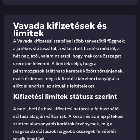
Vavada kifizetések és
limitek
A Vavada kifizetési szabályai több tényezőtől függnek:
a játékos státuszától, a választott fizetési módtól, a
hét napjától, valamint attól, hogy mekkora összeget
szeretne felvenni. A limitek célja, hogy a
pénzmozgások átlátható keretek között történjenek,
ezért érdemes még a kifizetési kérelem benyújtása
előtt ellenőrizni az aktuális feltételeket.
Kifizetési limitek státusz szerint
A napi, heti és havi kifizetési határok a felhasználói
státusz alapján változnak. A kezdő és az alap játékosi
szinten alacsonyabb korlátok érvényesek, míg a
magasabb státuszok nagyobb összegek felvételét
teszik lehetővé.