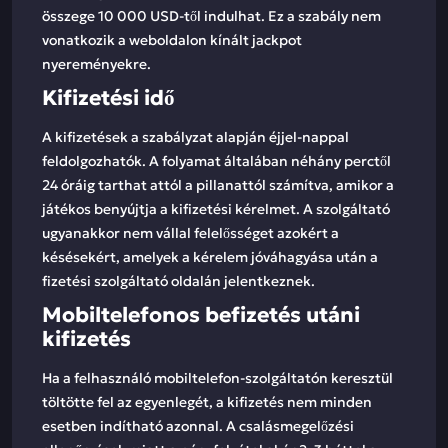
összege 10 000 USD-től indulhat. Ez a szabály nem
vonatkozik a weboldalon kínált jackpot
nyereményekre.
Kifizetési idő
A kifizetések a szabályzat alapján éjjel-nappal
feldolgozhatók. A folyamat általában néhány perctől
24 óráig tarthat attól a pillanattól számítva, amikor a
játékos benyújtja a kifizetési kérelmet. A szolgáltató
ugyanakkor nem vállal felelősséget azokért a
késésekért, amelyek a kérelem jóváhagyása után a
fizetési szolgáltató oldalán jelentkeznek.
Mobiltelefonos befizetés utáni
kifizetés
Ha a felhasználó mobiltelefon-szolgáltatón keresztül
töltötte fel az egyenlegét, a kifizetés nem minden
esetben indítható azonnal. A csalásmegelőzési