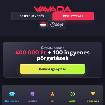
BEJELENTKEZÉS
REGISZTRÁLJ
Súgó
Üdvözlő bónusz
400 000 Ft
+ 100 ingyenes
pörgetések
Bónusz igénylése
Nyerőgépek
Sportok
Élő
Asztal
Versenyek