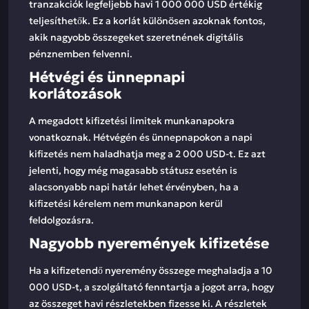
tranzakciók legfeljebb havi 1 000 000 USD értékig
teljesíthetők. Ez a korlát különösen azoknak fontos,
akik nagyobb összegeket szeretnének digitális
pénznemben felvenni.
Hétvégi és ünnepnapi
korlátozások
A megadott kifizetési limitek munkanapokra
vonatkoznak. Hétvégén és ünnepnapokon a napi
kifizetés nem haladhatja meg a 2 000 USD-t. Ez azt
jelenti, hogy még magasabb státusz esetén is
alacsonyabb napi határ lehet érvényben, ha a
kifizetési kérelem nem munkanapon kerül
feldolgozásra.
Nagyobb nyeremények kifizetése
Ha a kifizetendő nyeremény összege meghaladja a 10
000 USD-t, a szolgáltató fenntartja a jogot arra, hogy
az összeget havi részletekben fizesse ki. A részletek