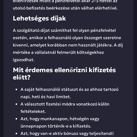
ellenőrzések miatt a pénzfelvétel akár 2–3 héttel az
utolsó befizetés beérkezése után válhat elérhetővé.
Lehetséges díjak
A szolgáltató díjat számíthat fel olyan pénzfelvétel
esetén, amikor a felhasználó olyan összeget szeretne
kivenni, amelyet korábban nem használt játékra. A díj
mértéke a vállalatnál felmerült költségekhez
igazodhat.
Mit érdemes ellenőrizni kifizetés
előtt?
A saját felhasználói státuszt és az ahhoz tartozó
napi, heti és havi limitet.
A választott fizetési módra vonatkozó külön
feltételeket.
Azt, hogy munkanapon, hétvégén vagy
ünnepnapon történik-e a kifizetés.
Azt, hogy van-e aktív bónusz vagy teljesítendő