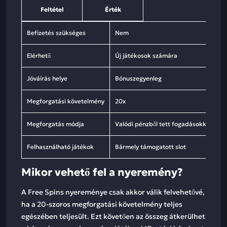
Feltétel
Érték
Befizetés szükséges
Nem
Elérhető
Új játékosok számára
Jóváírás helye
Bónuszegyenleg
Megforgatási követelmény
20x
Megforgatás módja
Valódi pénzből tett fogadásokkal
Felhasználható játékok
Bármely támogatott slot
Mikor vehető fel a nyeremény?
A Free Spins nyereménye csak akkor válik felvehetővé,
ha a 20-szoros megforgatási követelmény teljes
egészében teljesült. Ezt követően az összeg átkerülhet