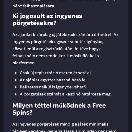
pénz felhasználására.
Ki jogosult az ingyenes
pörgetésekre?
Az ajánlat kizárólag új játékosok számára érhető el. Az
ingyenes pörgetések egyszer vehetők igénybe,
közvetlenül a regisztráció után, feltéve hogy a
felhasználó nem rendelkezik másik fiókkal a
platformon.
Csak új regisztráció esetén érhető el.
Az ajánlat egyszer használható fel.
Befizetés nélkül is igénybe vehető.
A pörgetések számát a kaszinó határozza meg.
Milyen téttel működnek a Free
Spins?
Az ingyenes pörgetések mindig a játék minimális
tétjével kerülnek végrehajtásra. Ez minden pénznem