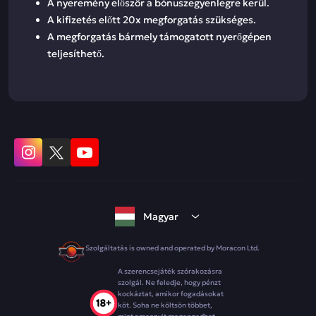
A nyeremény először a bónuszegyenlegre kerül.
A kifizetés előtt 20x megforgatás szükséges.
A megforgatás bármely támogatott nyerőgépen
teljesíthető.
Magyar
Szolgáltatás is owned and operated by Moracon Ltd.
A szerencsejáték szórakozásra
szolgál. Ne feledje, hogy pénzt
kockáztat, amikor fogadásokat
köt. Soha ne költsön többet,