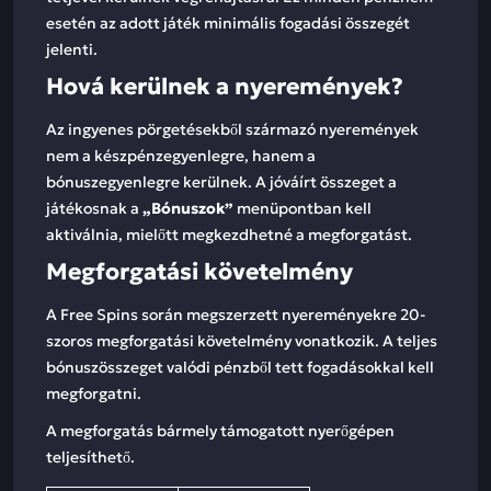
esetén az adott játék minimális fogadási összegét
jelenti.
Hová kerülnek a nyeremények?
Az ingyenes pörgetésekből származó nyeremények
nem a készpénzegyenlegre, hanem a
bónuszegyenlegre kerülnek. A jóváírt összeget a
játékosnak a
„Bónuszok”
menüpontban kell
aktiválnia, mielőtt megkezdhetné a megforgatást.
Megforgatási követelmény
A Free Spins során megszerzett nyereményekre 20-
szoros megforgatási követelmény vonatkozik. A teljes
bónuszösszeget valódi pénzből tett fogadásokkal kell
megforgatni.
A megforgatás bármely támogatott nyerőgépen
teljesíthető.